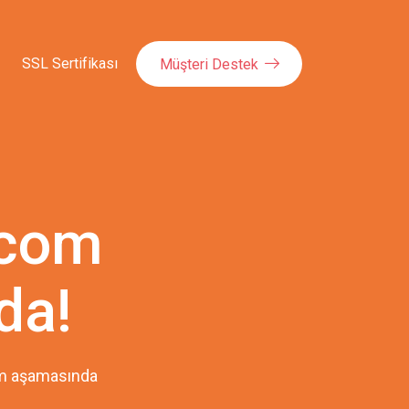
SSL Sertifikası
Müşteri Destek
.com
da!
pım aşamasında