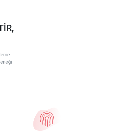
İR,
ödeme
çeneği