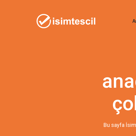
A
ana
ço
Bu sayfa İsim