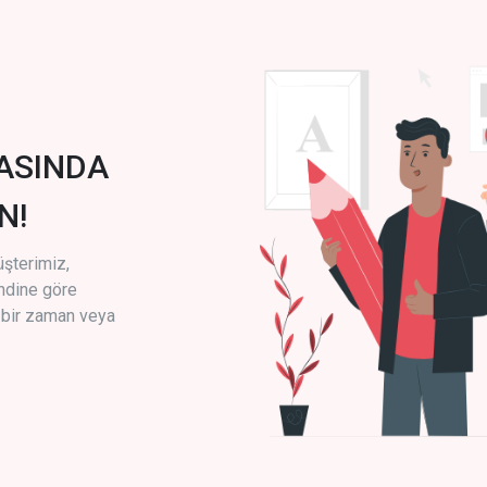
ASINDA
N!
üşterimiz,
endine göre
i bir zaman veya